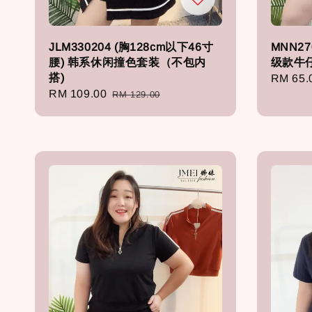
JLM330204 (胸128cm以下46寸
MNN27
腰) 韩系休闲撞色套装（不包内
级款牛仔
搭)
Regula
RM 65.
Sale
RM 109.00
Regular
RM 129.00
price
price
price