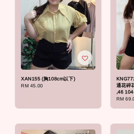
XAN155 (胸108cm以下)
KNG772
通花碎花
Regular
RM 45.00
,46 104
price
Regula
RM 69.
price