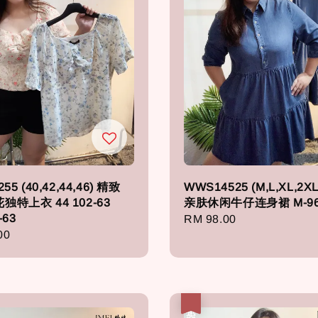
55 (40,42,44,46) 精致
WWS14525 (M,L,XL,2X
独特上衣 44 102-63
亲肤休闲牛仔连身裙 M-96
-63
Regular
RM 98.00
r
00
price
热卖