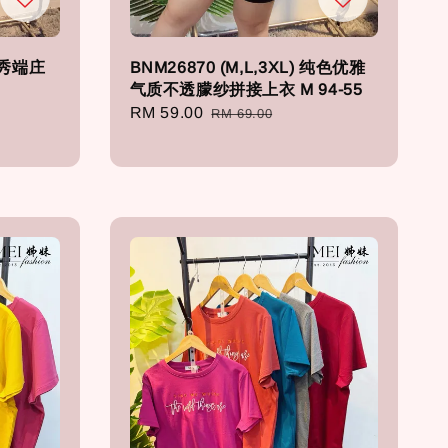
 清秀端庄
BNM26870 (M,L,3XL) 纯色优雅
气质不透朦纱拼接上衣 M 94-55
Sale
RM 59.00
Regular
RM 69.00
price
price