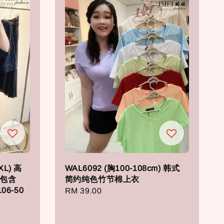
XL) 高
WAL6092 (胸100-108cm) 韩式
不包含
简约纯色竹节棉上衣
106-50
Regular
RM 39.00
price