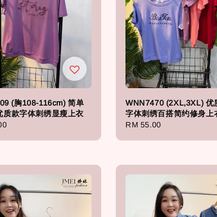
09 (胸108-116cm) 简单
WNN7470 (2XL,3XL)
优质款字体刺绣显瘦上衣
字体刺绣百搭简约修身上
r
00
Regular
RM 55.00
price