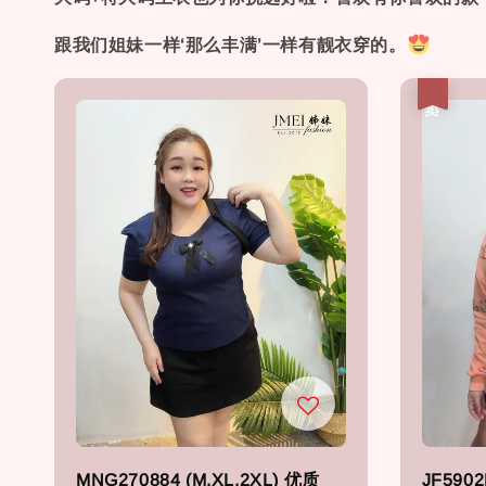
跟我们姐妹一样‘那么丰满’一样有靓衣穿的。
热卖
MNG270884 (M,XL,2XL) 优质
JF590