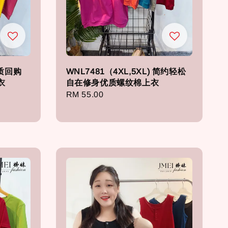
 优质回购
WNL7481（4XL,5XL) 简约轻松
衣
自在修身优质螺纹棉上衣
Regular
RM 55.00
price