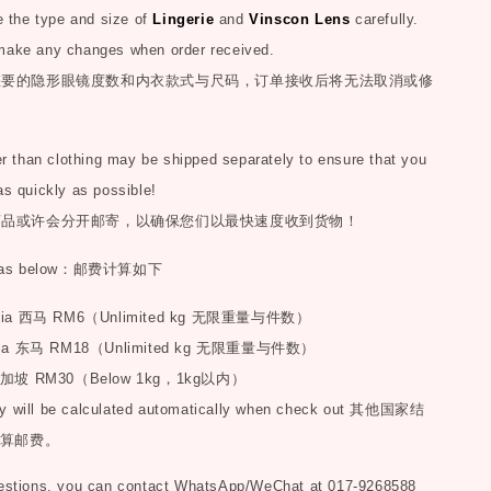
the type and size of
Lingerie
and
Vinscon Lens
carefully.
make any changes when order received.
您要的隐形眼镜度数和内衣款式与尺码，订单接收后将无法取消或修
than clothing may be shipped separately to ensure that you
as quickly as possible!
商品或许会分开邮寄，以确保您们以最快速度收到货物！
as below
：邮费计算如下
sia
西马
RM6
（
Unlimited kg
无限重量与件数）
ia
东马
RM18
（
Unlimited kg
无限重量与件数）
加坡
RM30
（
Below 1kg
，
1kg
以内）
y will be calculated automatically when check out
其他国家结
算邮费。
uestions, you can contact WhatsApp/WeChat at 017-9268588