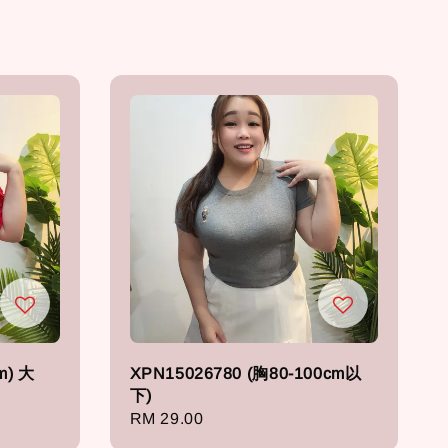
m) 大
XPN15026780 (胸80-100cm以
下)
Regular
RM 29.00
price