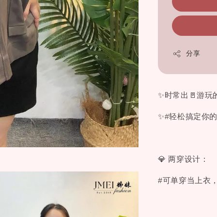
分享
✨时常出🚪游玩
✨#轻松搞定你的
💎 两穿设计：
#可单穿当上衣