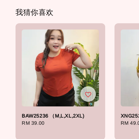
我猜你喜欢
BAW25236 （M,L,XL,2XL)
XNG25
Regular
RM 39.00
Regula
RM 49.
price
price