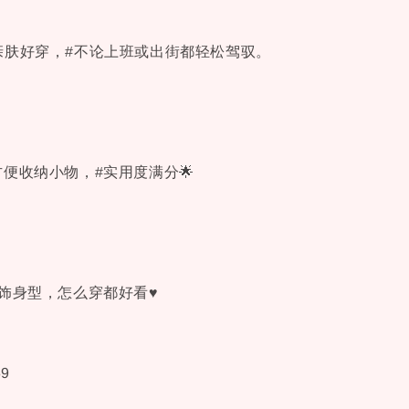
，亲肤好穿，#不论上班或出街都轻松驾驭。
便收纳小物，#实用度满分🌟
修饰身型，怎么穿都好看♥
69