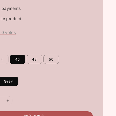
e payments
tic product
-
0
votes
44
46
48
50
Grey