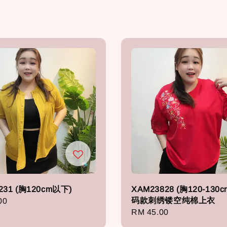
231 (胸120cm以下)
XAM23828 (胸120-130c
码款刺绣镂空纯棉上衣
r
00
Regular
RM 45.00
price