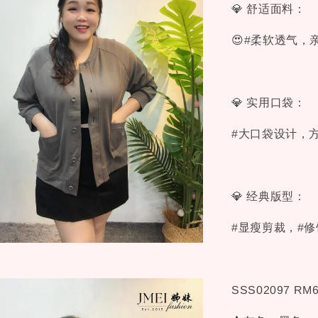
💎 舒适面料：
😍#柔软透气
💎 实用口袋：
#大口袋设计，方
💎 经典版型：
#显瘦剪裁，#
SSS02097 RM