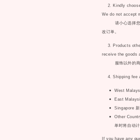
2. Kindly choose 
We do not accept 
请小心选择
改订单。
3. Products other 
receive the goods 
服饰以外的
4. Shipping fee 
West Malay
East Malays
Singapore
新
Other Countr
单时将自动计
If you have any q