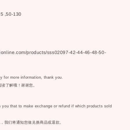
25 ,50-130
ionline.com/products/sss02097-42-44-46-48-50-
ly for more information, thank you.
阅读了解哦！谢谢您。
you that to make exchange or refund if which products sold
完，我们将通知您做兑换商品或退款。