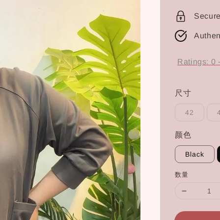
price
Secur
Authen
Ratings:
0
尺寸
42
颜色
Black
数量