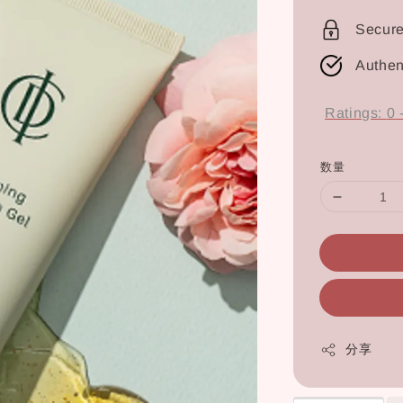
price
Secur
Authen
Ratings:
0
数量
分享