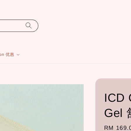
ion 优惠
ICD 
Gel
Regular
RM 169.