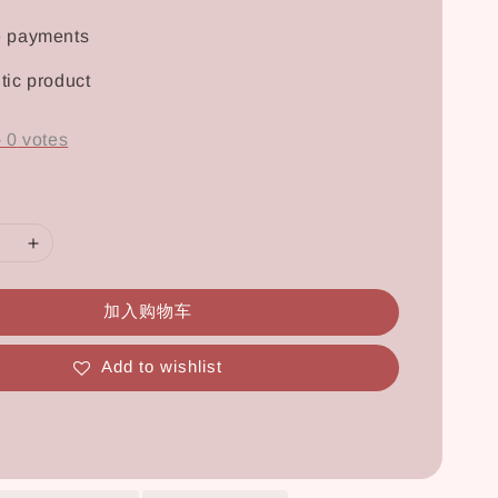
e payments
tic product
-
0
votes
加入购物车
Add to wishlist