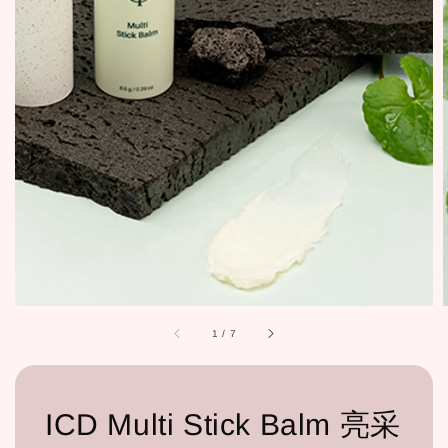
1
/
7
ICD Multi Stick Balm 亮采