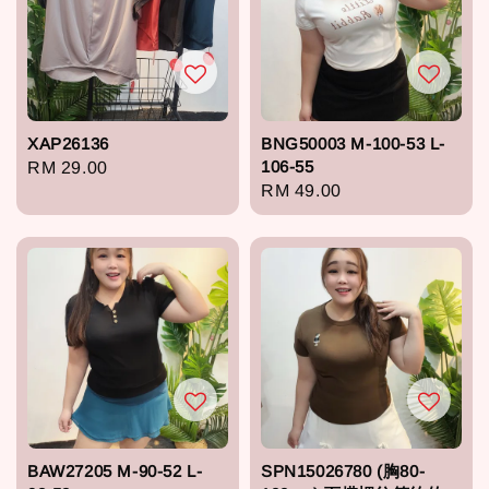
XAP26136
BNG50003 M-100-53 L-
106-55
Regular
RM 29.00
Regular
RM 49.00
price
price
BAW27205 M-90-52 L-
SPN15026780 (胸80-