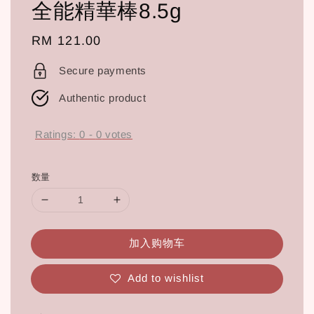
全能精華棒8.5g
Regular
RM 121.00
price
Secure payments
Authentic product
Ratings:
0
-
0
votes
数量
加入购物车
Add to wishlist