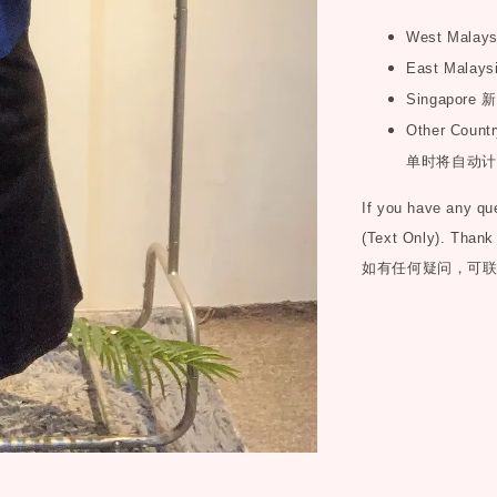
West Malay
East Malays
Singapore
新
Other Countr
单时将自动计
If you have any q
(Text Only). Thank
如有任何疑问，可