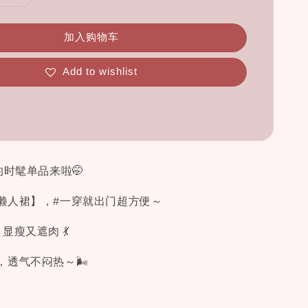
加入购物车
Add to wishlist
的时髦单品来啦🤭
懒人裙】，#一穿就出门超方便～
显瘦又遮肉 💃
，透气不闷热～🌬