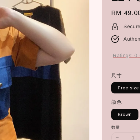
Regular
RM 49.0
price
Secur
Authen
Ratings:
0
尺寸
Free size
颜色
Brown
数量