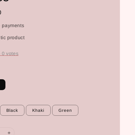
0
e payments
tic product
-
0
votes
Black
Khaki
Green