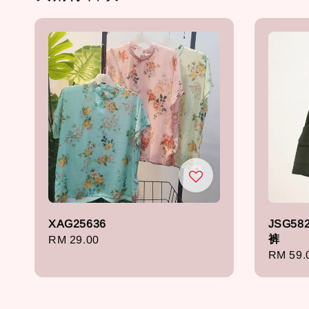
XAG25636
JSG582
裤
Regular
RM 29.00
Regula
RM 59.
price
price