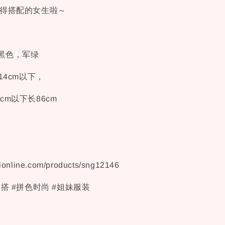
懒得搭配的女生啦～
，黑色，军绿
114cm以下，
以下长86cm
eionline.com/products/sng12146
穿搭 #拼色时尚 #姐妹服装