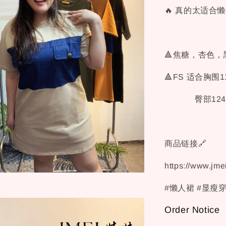
🔥 真的太适合
🔺焦糖，杏色
🔺FS 适合胸围
臀部124cm
商品链接🔗
https://www.jm
#懒人裙 #显瘦
Order Notice