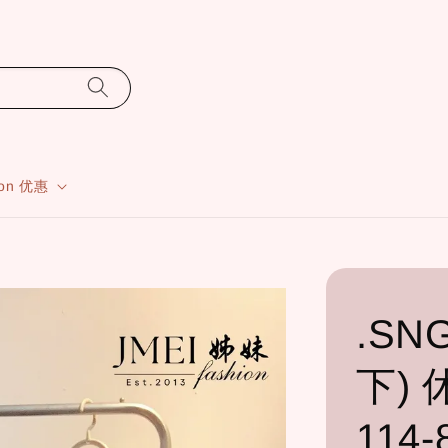
ion 优惠
.SN
下)
114-