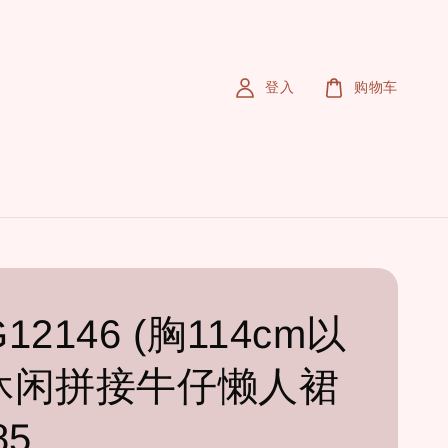
登入
购物车
G12146 (胸114cm以
 休闲拼接牛仔懒人裙
85