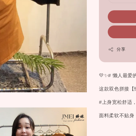
分享
💛✨# 懒人最爱
这款双色拼接【
#上身宽松舒适，
面料柔软不贴身