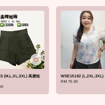
3 (M,L,XL,3XL) 高腰短
WSE15182 (L,2XL,3XL)
Regular
RM 75.00
r
00
price