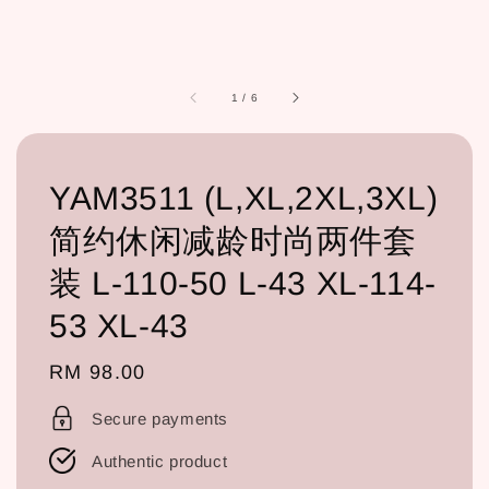
1
/
6
YAM3511 (L,XL,2XL,3XL)
简约休闲减龄时尚两件套
装 L-110-50 L-43 XL-114-
53 XL-43
Regular
RM 98.00
price
Secure payments
Authentic product