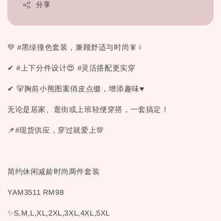
分享
💚 #黑绿撞色套装，兼顾舒适与时尚🧚♀
✔ #上下分件设计😍 #灵活搭配更实穿
✔ 🐻胸前小熊图案俏皮点缀，增添趣味♥
无论是居家、逛街或上班轻便穿搭，一套搞定！
📌#现货供应，穿过就爱上💯
简约休闲减龄时尚两件套装
YAM3511 RM98
✨S,M,L,XL,2XL,3XL,4XL,5XL