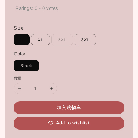
Ratings:
0
-
0
votes
Size
L
XL
2XL
3XL
Color
Black
数量
加入购物车
Add to wishlist