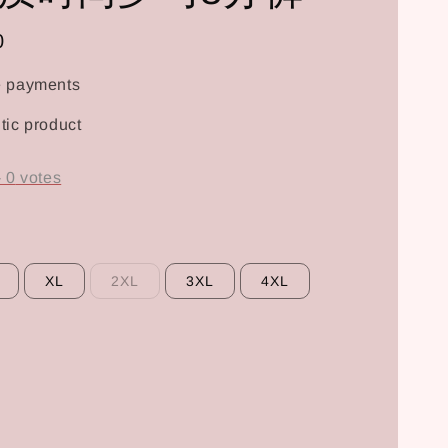
0
e payments
tic product
-
0
votes
XL
2XL
3XL
4XL