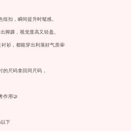
色纽扣，瞬间提升时髦感。
好露出脚踝，视觉显高又轻盈。
是衬衫，都能穿出利落好气质🤩
时的尺码拿回同尺码，
作用🤝
cm以下