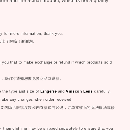
ure and the actual product, which is not a quality
ly for more information, thank you.
阅读了解哦！谢谢您。
you that to make exchange or refund if which products sold
完，我们将通知您做兑换商品或退款。
the type and size of
Lingerie
and
Vinscon Lens
carefully.
make any changes when order received.
您要的隐形眼镜度数和内衣款式与尺码，订单接收后将无法取消或修
than clothing may be shipped separately to ensure that you