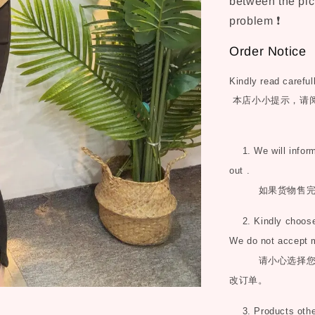
between the pict
problem ❗
Order Notice
Kindly read careful
本店小小提示，请
1. We will inform 
out .
如果货物售
2. Kindly choose 
We do not accept 
请小心选择
改订单。
3. Products other 