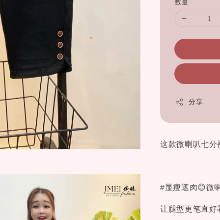
数量
分享
这款微喇叭七分
#显瘦遮肉😊
让腿型更笔直好