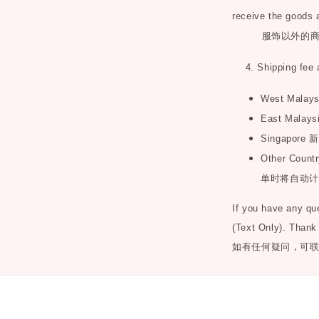
receive the goods 
服饰以外的
4. Shipping fee 
West Malay
East Malays
Singapore
新
Other Countr
单时将自动计
If you have any q
(Text Only). Thank
如有任何疑问，可