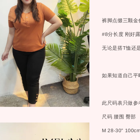
裤脚点缀三颗金
#8分长度 刚
无论是搭T恤还
如果知道自己平
此尺码表只做参考
尺码 腰围 臀部
M 28-30" 100