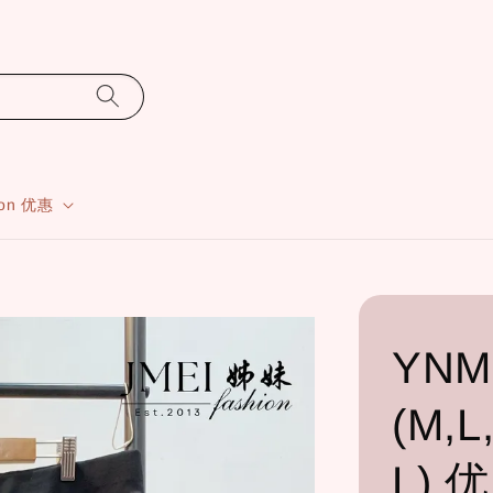
ion 优惠
YNM
(M,L
L)