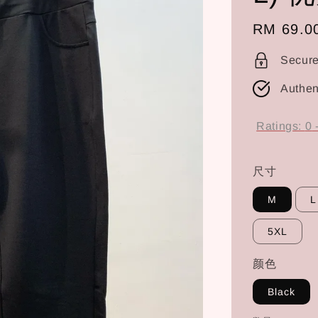
Regular
RM 69.0
price
Secur
Authen
Ratings:
0
尺寸
M
L
5XL
颜色
Black