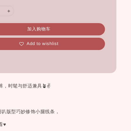
加入购物车
Add to wishlist
裤，时髦与舒适兼具🪴✌
微喇叭版型巧妙修饰小腿线条，
看♥